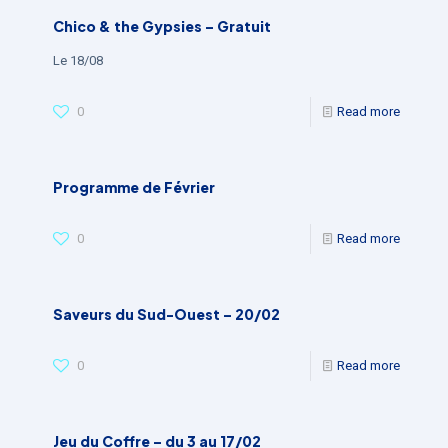
Chico & the Gypsies – Gratuit
Le 18/08
0
Read more
Programme de Février
0
Read more
Saveurs du Sud-Ouest – 20/02
0
Read more
Jeu du Coffre – du 3 au 17/02