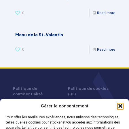
0
Read more
Menu de la St-Valentin
0
Read more
Politique de
Politique de cookies
confidentialité
(UE)
Gérer le consentement
Pour offrir les meilleures expériences, nous utilisons des technologies
telles que les cookies pour stocker et/ou accéder aux informations des
appareils. Le fait de consentir à ces technologies nous permettra de