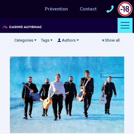
Prévention
Contact
Categories
Tags
Authors
Show all