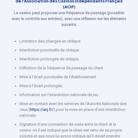
de l'Association des Casinos Indépendants Français
(ACIF)
Le casino peut proposer une fréquence de passage (possible
avec le contrôle aux entrées), avec une réflexion sur les éléments
suivants.
Limitation des changes en chèque.
Interdiction ponctuelle de chèque.
Interdiction prolongée de chèque.
Définition de la fréquence de passage du client.
Mise à l’écart ponctuelle de l’établissement.
Mise à l’écart prolongée.
Information sur l’interdiction nationale de jeu.
Mise en contact avec les services de l’Autorité Nationale des
Jeux (
https://anj.fr/
) pour la mise en place d’une interdiction
nationale.
Signature d’une convention de visite entre le client et le
casino où il est indiqué que le client est venu de sa propre
volonté et que nous lui avons indiqué qu’il devait prendre