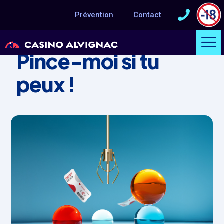
Prévention
Contact
ÉVÈNEMENT
Pince-moi si tu
peux !